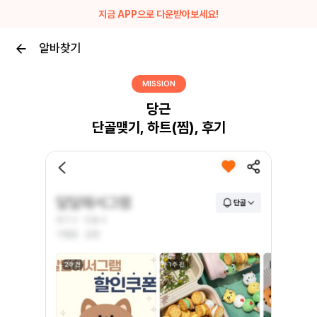
지금 APP으로 다운받아보세요!
알바찾기
MISSION
당근
단골맺기, 하트(찜), 후기