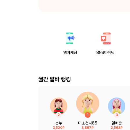
앱마케팅
SNS마케팅
월간 알바 랭킹
2
1
3
눈누
미소천사85
열매짱
3,520P
3,867P
2,568P