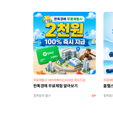
무료체험시 네이버페이2,000원 즉시지급
무료체험
한톡경매 무료체험 알아보기
홈헬스
중복참여 불가
9P
중복참