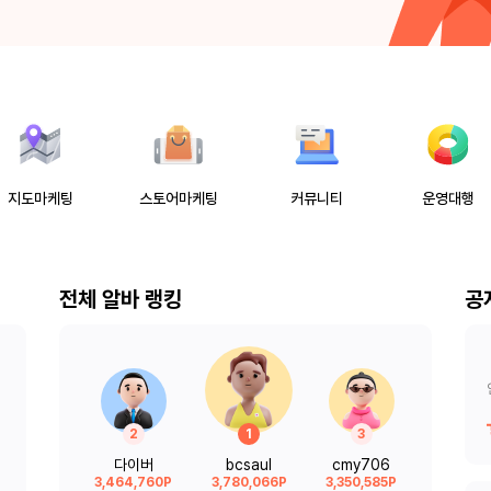
지도마케팅
스토어마케팅
커뮤니티
운영대행
전체 알바 랭킹
공
업
진
2
1
3
다이버
bcsaul
cmy706
3,464,760P
3,780,066P
3,350,585P