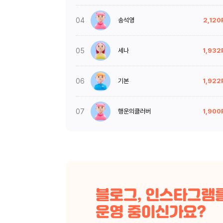
04
송석영
2,120
05
세나
1,932
06
기본
1,922
07
행운의클러버
1,900