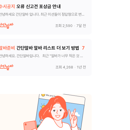
수시공지
오류 신고건 포상금 안내
안녕하세요 간단알바 입니다. 최근 미션들이 정답형으로 변경
되면서 가끔 정답 오류가 발생하고 있습니다. 미션 진행중에
정답을 제대로 제출 하였는데도 오류가 나거나, 오답이라고 계
조회 2,590
·
7달 전
속 나오면 저희에게 메세지로 전달주시면 해당건 확인되면 소
정의 포상금을 전달 드리겠습니다. 단, 동일건으로 여러명이
말씀주실수 있으니, 선착분 1명만 지급하
알바준비
간단알바 알바 리스트 더 보기 방법
7
안녕하세요. 간단알바입니다. 최근 "알바가 너무 적은 것 같
" 라는 문의가 있어 사이트 이용 방법을 다시 한 번 안내드립
사이트 메인화면에 보이는 알바만 전부가 아닙니다! 실
조회 4,268
·
1년 전
제로는 훨씬 더 많은 알바 리스트가 존재합니다. [확인방법]
사이트메인에서 조금만 내려가시면