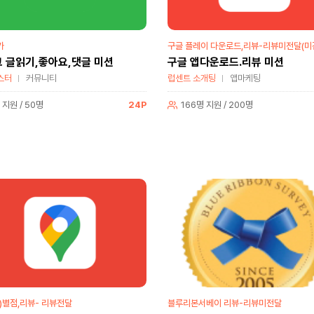
가
구글 플레이 다운로드,리뷰-리뷰미전달(미
 글읽기,좋아요,댓글 미션
구글 앱다운로드.리뷰 미션
스터
커뮤니티
럽센트 소개팅
앱마케팅
 지원 / 50명
24P
166명 지원 / 200명
)별점,리뷰- 리뷰전달
블루리본서베이 리뷰-리뷰미전달