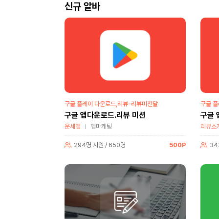
신규 알바
구글 플레이 다운로드,리뷰-리뷰미전달
구글 플
구글 앱다운로드.리뷰 미션
구글 
운세앱
앱마케팅
리뷰소
294명 지원 / 650명
500P
34