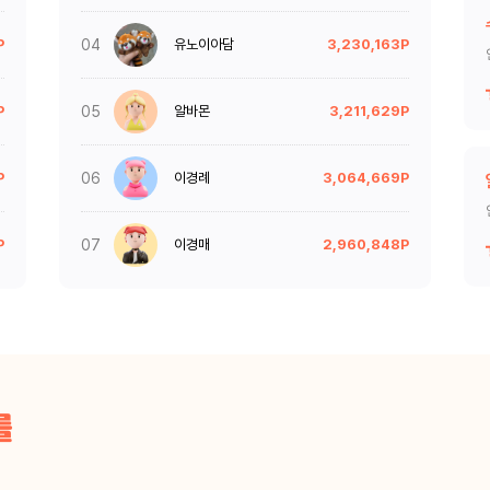
P
04
유노이아담
3,230,163P
P
05
알바몬
3,211,629P
P
06
이경례
3,064,669P
다
P
07
이경매
2,960,848P
니다. 