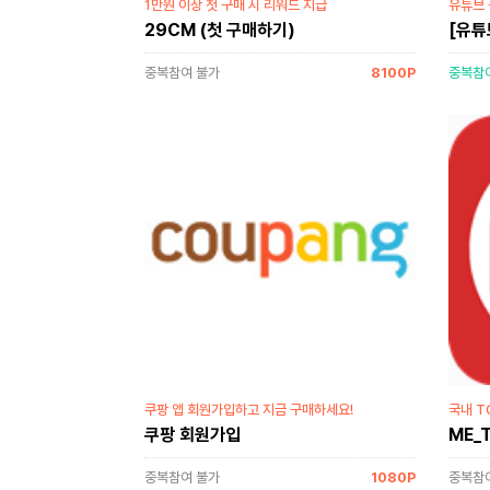
1만원 이상 첫 구매 시 리워드 지급
유튜브
29CM (첫 구매하기)
[유튜
중복참여 불가
8100P
중복참
쿠팡 앱 회원가입하고 지금 구매하세요!
국내 T
쿠팡 회원가입
ME_
중복참여 불가
1080P
중복참