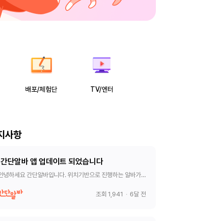
배포/체험단
TV/엔터
지사항
간단알바 앱 업데이트 되었습니다
안녕하세요 간단알바입니다. 위치기반으로 진행하는 알바가
데이트 되었습니다. 아래 링크 들어가셔서 앱 업데이트 후
행 부탁드리겠습니다. 감사합니다. 안드로이드 간단알바 –
조회 1,941
·
6달 전
재택알바,주말,부업사이트,돈버는어플,앱 – Google Play 앱
iOS 간단알바 – 재택알