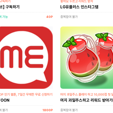
 구독하기
좋아요 누르고 리워드 받자
브] 구독하기
LG유플러스 인스타그램
여 가능
40P
중복참여 불가
OP 인기 웹툰, 7일간 무제한 무료 신청하기
머지 과일주스 플레이 하고 10,000점 첫 
면 리워드 지급!
TOON
머지 과일주스하고 리워드 받아
여 불가
1800P
중복참여 불가