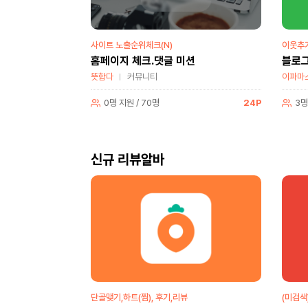
사이트 노출순위체크(N)
이웃추
홈페이지 체크.댓글 미션
블로그
뜻합다
커뮤니티
이파마
0명 지원 / 70명
24P
3명
신규 리뷰알바
단골맺기,하트(찜), 후기,리뷰
(미검색