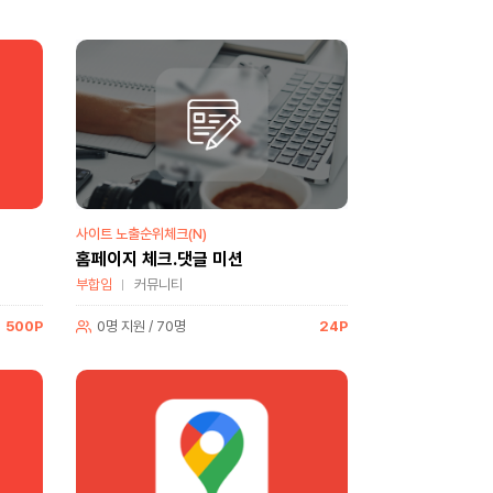
사이트 노출순위체크(N)
홈페이지 체크.댓글 미션
부합임
커뮤니티
500P
0명 지원 / 70명
24P