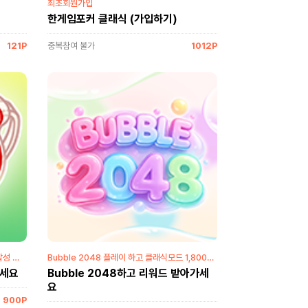
최초회원가입
한게임포커 클래식 (가입하기)
121P
중복참여 불가
1012P
달성 하
Bubble 2048 플레이 하고 클래식모드 1,800점
첫 달성 하면 리워드 지급!
가세요
Bubble 2048하고 리워드 받아가세
요
900P