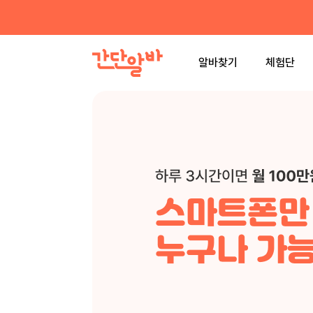
알바찾기
체험단